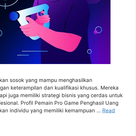
akan sosok yang mampu menghasilkan
gan keterampilan dan kualifikasi khusus. Mereka
pi juga memiliki strategi bisnis yang cerdas untuk
esional. Profil Pemain Pro Game Penghasil Uang
kan individu yang memiliki kemampuan …
Read