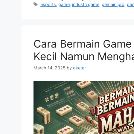
Tags
esports
,
game
,
industri game
,
pemain pro
,
pen
Cara Bermain Game 
Kecil Namun Mengha
March 14, 2025
by
oketer