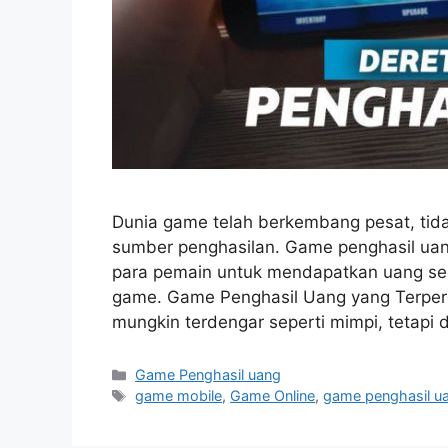
Dunia game telah berkembang pesat, tida
sumber penghasilan. Game penghasil ua
para pemain untuk mendapatkan uang sec
game. Game Penghasil Uang yang Terper
mungkin terdengar seperti mimpi, tetapi di
Categories
Game Penghasil uang
Tags
game mobile
,
Game Online
,
game penghasil u