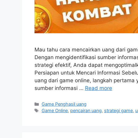
Mau tahu cara mencairkan uang dari game
Dengan mengidentifikasi sumber informa
strategi efektif, Anda dapat mengoptimal
Persiapan untuk Mencari Informasi Sebel
uang dari game online, langkah pertama 
sumber informasi …
Read more
Categories
Game Penghasil uang
Tags
Game Online
,
pencairan uang
,
strategi game
,
u