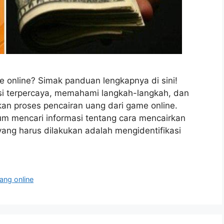
 online? Simak panduan lengkapnya di sini!
si terpercaya, memahami langkah-langkah, dan
kan proses pencairan uang dari game online.
um mencari informasi tentang cara mencairkan
yang harus dilakukan adalah mengidentifikasi
ang online