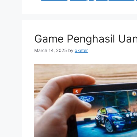
Game Penghasil Uan
March 14, 2025
by
oketer