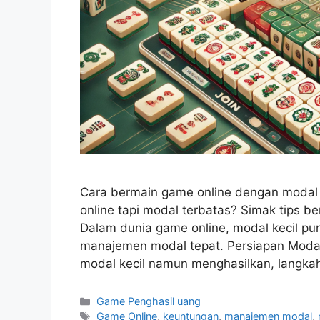
Cara bermain game online dengan modal 
online tapi modal terbatas? Simak tips 
Dalam dunia game online, modal kecil pu
manajemen modal tepat. Persiapan Moda
modal kecil namun menghasilkan, langka
Categories
Game Penghasil uang
Tags
Game Online
,
keuntungan
,
manajemen modal
,