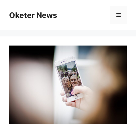
Skip
to
Oketer News
Menu
content