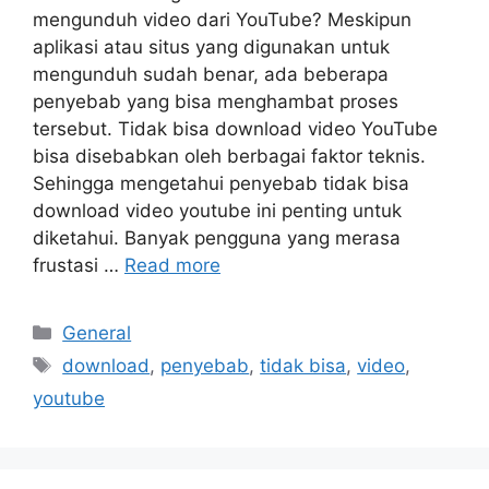
mengunduh video dari YouTube? Meskipun
aplikasi atau situs yang digunakan untuk
mengunduh sudah benar, ada beberapa
penyebab yang bisa menghambat proses
tersebut. Tidak bisa download video YouTube
bisa disebabkan oleh berbagai faktor teknis.
Sehingga mengetahui penyebab tidak bisa
download video youtube ini penting untuk
diketahui. Banyak pengguna yang merasa
frustasi …
Read more
Categories
General
Tags
download
,
penyebab
,
tidak bisa
,
video
,
youtube