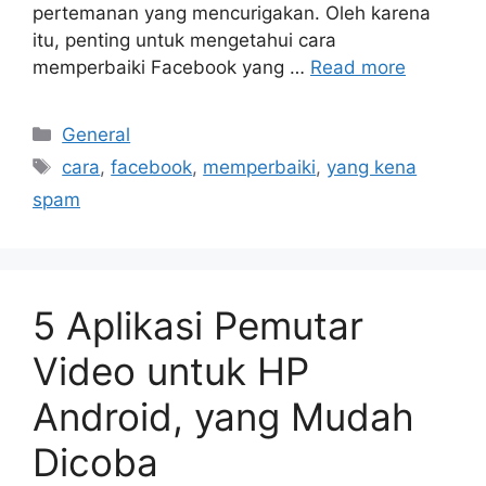
pertemanan yang mencurigakan. Oleh karena
itu, penting untuk mengetahui cara
memperbaiki Facebook yang …
Read more
Categories
General
Tags
cara
,
facebook
,
memperbaiki
,
yang kena
spam
5 Aplikasi Pemutar
Video untuk HP
Android, yang Mudah
Dicoba