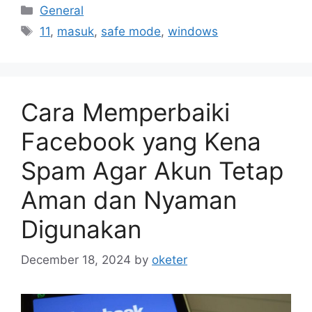
Categories
General
Tags
11
,
masuk
,
safe mode
,
windows
Cara Memperbaiki
Facebook yang Kena
Spam Agar Akun Tetap
Aman dan Nyaman
Digunakan
December 18, 2024
by
oketer