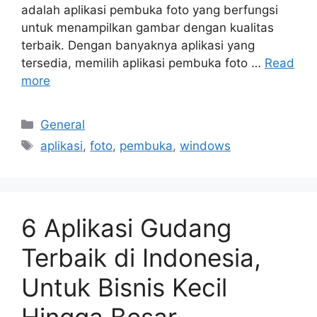
adalah aplikasi pembuka foto yang berfungsi
untuk menampilkan gambar dengan kualitas
terbaik. Dengan banyaknya aplikasi yang
tersedia, memilih aplikasi pembuka foto …
Read
more
Categories
General
Tags
aplikasi
,
foto
,
pembuka
,
windows
6 Aplikasi Gudang
Terbaik di Indonesia,
Untuk Bisnis Kecil
Hingga Besar