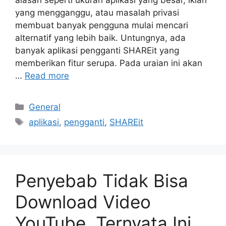
alasan seperti ukuran aplikasi yang besar, iklan
yang mengganggu, atau masalah privasi
membuat banyak pengguna mulai mencari
alternatif yang lebih baik. Untungnya, ada
banyak aplikasi pengganti SHAREit yang
memberikan fitur serupa. Pada uraian ini akan
…
Read more
Categories
General
Tags
aplikasi
,
pengganti
,
SHAREit
Penyebab Tidak Bisa
Download Video
YouTube, Ternyata Ini