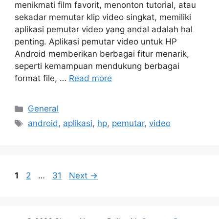
menikmati film favorit, menonton tutorial, atau
sekadar memutar klip video singkat, memiliki
aplikasi pemutar video yang andal adalah hal
penting. Aplikasi pemutar video untuk HP
Android memberikan berbagai fitur menarik,
seperti kemampuan mendukung berbagai
format file, …
Read more
Categories
General
Tags
android
,
aplikasi
,
hp
,
pemutar
,
video
Page
Page
Page
1
2
…
31
Next
→