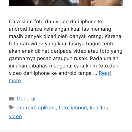
Cara kirim foto dan video dari iphone ke
android tanpa kehilangan kualitas memang
masih banyak dicari oleh banyak orang. Karena
foto dan video yang kualitasnya bagus tentu
akan enak dilihat daripada video atau foto yang
gambarnya pecah ataupun rusak. Pada uraian
ini akan dibahas mengenai cara kirim foto dan
video dari iphone ke android tanpa …
Read
more
Categories
General
Tags
android
,
aplikasi
,
foto
,
iphone
,
kualitas
,
video