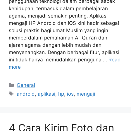
penggunaan teknologi dalam berbagai aspek
kehidupan, termasuk dalam pembelajaran
agama, menjadi semakin penting. Aplikasi
mengaji HP Android dan iOS kini hadir sebagai
solusi praktis bagi umat Muslim yang ingin
memperdalam pemahaman Al-Qur’an dan
ajaran agama dengan lebih mudah dan
menyenangkan. Dengan berbagai fitur, aplikasi
ini tidak hanya memudahkan pengguna …
Read
more
Categories
General
Tags
android
,
aplikasi
,
hp
,
ios
,
mengaji
4 Cara Kirim Foto dan