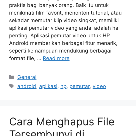
praktis bagi banyak orang. Baik itu untuk
menikmati film favorit, menonton tutorial, atau
sekadar memutar klip video singkat, memiliki
aplikasi pemutar video yang andal adalah hal
penting. Aplikasi pemutar video untuk HP
Android memberikan berbagai fitur menarik,
seperti kemampuan mendukung berbagai
format file, …
Read more
Categories
General
Tags
android
,
aplikasi
,
hp
,
pemutar
,
video
Cara Menghapus File
Tersembunyi di