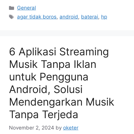
Categories
General
Tags
agar tidak boros
,
android
,
baterai
,
hp
6 Aplikasi Streaming
Musik Tanpa Iklan
untuk Pengguna
Android, Solusi
Mendengarkan Musik
Tanpa Terjeda
November 2, 2024
by
oketer