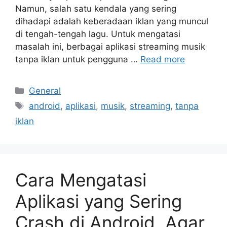
Namun, salah satu kendala yang sering
dihadapi adalah keberadaan iklan yang muncul
di tengah-tengah lagu. Untuk mengatasi
masalah ini, berbagai aplikasi streaming musik
tanpa iklan untuk pengguna …
Read more
Categories
General
Tags
android
,
aplikasi
,
musik
,
streaming
,
tanpa
iklan
Cara Mengatasi
Aplikasi yang Sering
Crash di Android, Agar