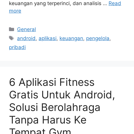
keuangan yang terperinci, dan analisis …
Read
more
Categories
General
Tags
android
,
aplikasi
,
keuangan
,
pengelola
,
pribadi
6 Aplikasi Fitness
Gratis Untuk Android,
Solusi Berolahraga
Tanpa Harus Ke
Tempat Gym