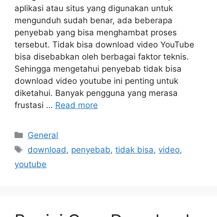
aplikasi atau situs yang digunakan untuk
mengunduh sudah benar, ada beberapa
penyebab yang bisa menghambat proses
tersebut. Tidak bisa download video YouTube
bisa disebabkan oleh berbagai faktor teknis.
Sehingga mengetahui penyebab tidak bisa
download video youtube ini penting untuk
diketahui. Banyak pengguna yang merasa
frustasi …
Read more
Categories
General
Tags
download
,
penyebab
,
tidak bisa
,
video
,
youtube