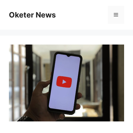
Skip
to
Oketer News
Menu
content