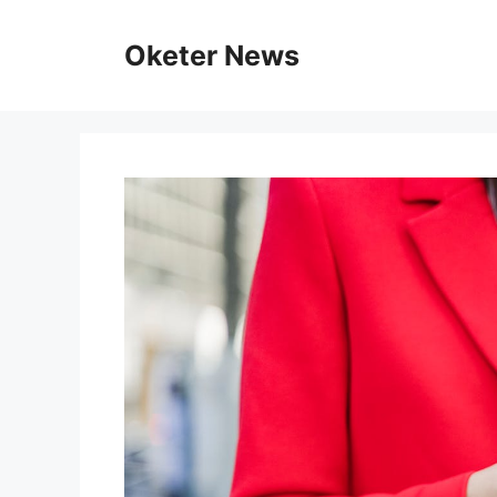
Skip
to
Oketer News
content