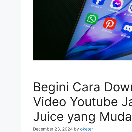
Begini Cara Dow
Video Youtube J
Juice yang Mud
December 23, 2024
by
oketer