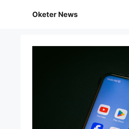
Skip
to
Oketer News
content