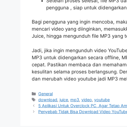
Setelah proses selesai, file MP3 da
pengguna , siap untuk didengarkan
Bagi pengguna yang ingin mencoba, maka 
mencari video yang diinginkan, memasukk
Juice, hingga mengunduh file MP3 yang te
Jadi, jika ingin mengunduh video YouTub
MP3 untuk didengarkan secara offline, MP
cepat. Pastikan membaca dan memahami
kesulitan selama proses berlangsung. D
dan merubah video youtube jadi MP3 mela
Categories
General
Tags
download
,
juice
,
mp3
,
video
,
youtube
5 Aplikasi Untuk Overclock PC, Agar Tetap A
Penyebab Tidak Bisa Download Video YouTube,