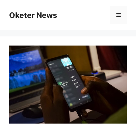
Skip
to
Oketer News
Menu
content