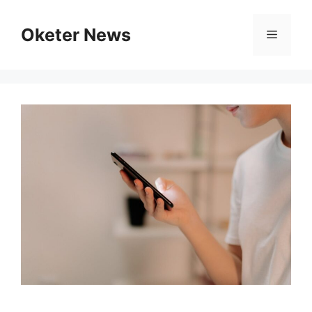
Skip
to
Oketer News
Menu
content