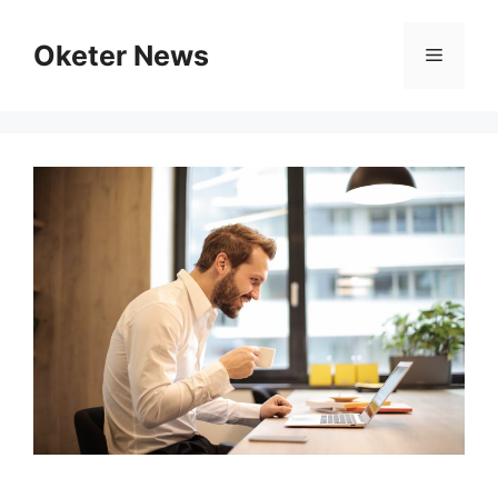
Skip
to
Oketer News
Menu
content