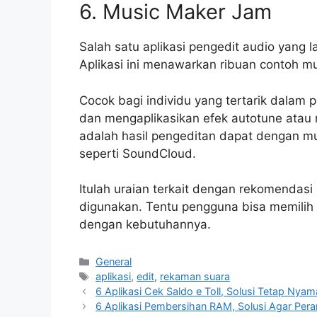
6. Music Maker Jam
Salah satu aplikasi pengedit audio yang
Aplikasi ini menawarkan ribuan contoh m
Cocok bagi individu yang tertarik dalam
dan mengaplikasikan efek autotune atau 
adalah hasil pengeditan dapat dengan mu
seperti SoundCloud.
Itulah uraian terkait dengan rekomendasi 
digunakan. Tentu pengguna bisa memilih s
dengan kebutuhannya.
Categories
General
Tags
aplikasi
,
edit
,
rekaman suara
6 Aplikasi Cek Saldo e Toll, Solusi Tetap Nya
6 Aplikasi Pembersihan RAM, Solusi Agar Per