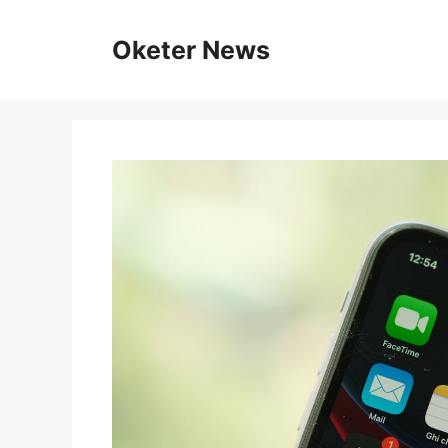
Skip
to
Oketer News
content