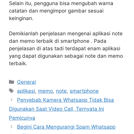
Selain itu, pengguna bisa mengubah warna
catatan dan mengimpor gambar sesuai
keinginan.
Demikianlah penjelasan mengenai aplikasi note
dan memo terbaik di smartphone . Pada
penjelasan di atas tadi terdapat enam aplikasi
yang dapat digunakan sebagai note dan memo
terbaik.
Categories
General
Tags
aplikasi
,
memo
,
note
,
smartphone
Penyebab Kamera Whatsapp Tidak Bisa
Digunakan Saat Video Call, Ternyata Ini
Pemicunya
Begini Cara Mengurangi Spam Whatsapp