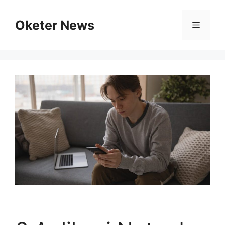
Skip
to
Oketer News
Menu
content