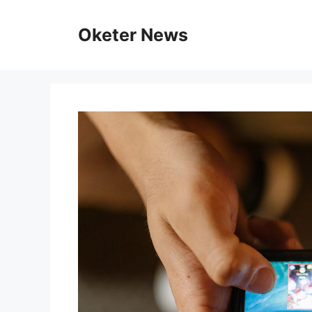
Skip
to
Oketer News
content