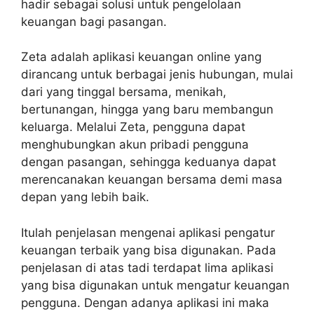
hadir sebagai solusi untuk pengelolaan
keuangan bagi pasangan.
Zeta adalah aplikasi keuangan online yang
dirancang untuk berbagai jenis hubungan, mulai
dari yang tinggal bersama, menikah,
bertunangan, hingga yang baru membangun
keluarga. Melalui Zeta, pengguna dapat
menghubungkan akun pribadi pengguna
dengan pasangan, sehingga keduanya dapat
merencanakan keuangan bersama demi masa
depan yang lebih baik.
Itulah penjelasan mengenai aplikasi pengatur
keuangan terbaik yang bisa digunakan. Pada
penjelasan di atas tadi terdapat lima aplikasi
yang bisa digunakan untuk mengatur keuangan
pengguna. Dengan adanya aplikasi ini maka