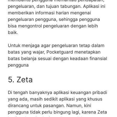
pengeluaran, dan tujuan tabungan. Aplikasi ini
memberikan informasi harian mengenai
pengeluaran pengguna, sehingga pengguna
bisa mengontrol pengeluaran dengan lebih
baik.
Untuk menjaga agar pengeluaran tetap dalam
batas yang wajar, Pocketguard menetapkan
batas belanja sesuai dengan keadaan finansial
pengguna
5. Zeta
Di tengah banyaknya aplikasi keuangan pribadi
yang ada, masih sedikit aplikasi yang khusus
dirancang untuk pasangan. Namun, kini
pengguna tidak perlu bingung lagi, karena Zeta