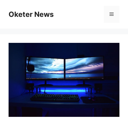
Skip
to
Oketer News
Menu
content