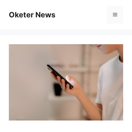
Skip
to
Oketer News
Menu
content