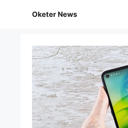
Skip
to
Oketer News
content