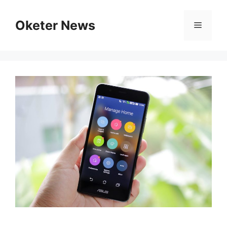
Skip
to
Oketer News
Menu
content