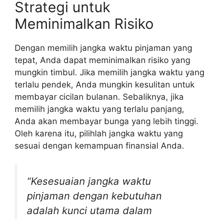
Strategi untuk
Meminimalkan Risiko
Dengan memilih jangka waktu pinjaman yang
tepat, Anda dapat meminimalkan risiko yang
mungkin timbul. Jika memilih jangka waktu yang
terlalu pendek, Anda mungkin kesulitan untuk
membayar cicilan bulanan. Sebaliknya, jika
memilih jangka waktu yang terlalu panjang,
Anda akan membayar bunga yang lebih tinggi.
Oleh karena itu, pilihlah jangka waktu yang
sesuai dengan kemampuan finansial Anda.
“Kesesuaian jangka waktu
pinjaman dengan kebutuhan
adalah kunci utama dalam