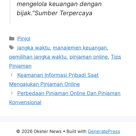
mengelola keuangan dengan
bijak.”Sumber Terpercaya
Categories
Pinjol
Tags
jangka waktu
,
manajemen keuangan
,
pemilihan jangka waktu
,
pinjaman online
,
Tips
Pinjaman
Keamanan Informasi Pribadi Saat
Mengajukan Pinjaman Online
Perbedaan Pinjaman Online Dan Pinjaman
Konvensional
© 2026 Oketer News
• Built with
GeneratePress