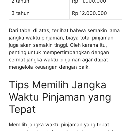
2 tahun
Rp 11.000.000
3 tahun
Rp 12.000.000
Dari tabel di atas, terlihat bahwa semakin lama
jangka waktu pinjaman, biaya total pinjaman
juga akan semakin tinggi. Oleh karena itu,
penting untuk mempertimbangkan dengan
cermat jangka waktu pinjaman agar dapat
mengelola keuangan dengan baik.
Tips Memilih Jangka
Waktu Pinjaman yang
Tepat
Memilih jangka waktu pinjaman yang tepat