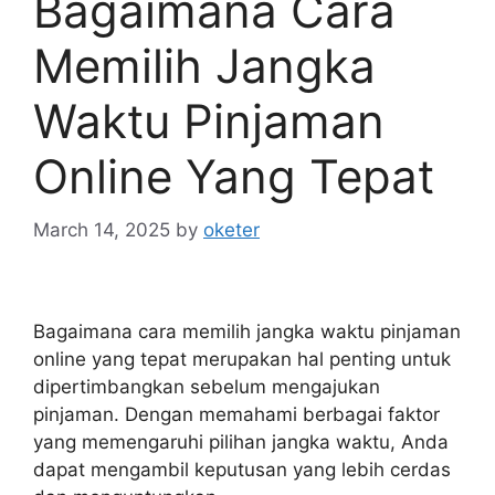
Bagaimana Cara
Memilih Jangka
Waktu Pinjaman
Online Yang Tepat
March 14, 2025
by
oketer
Bagaimana cara memilih jangka waktu pinjaman
online yang tepat merupakan hal penting untuk
dipertimbangkan sebelum mengajukan
pinjaman. Dengan memahami berbagai faktor
yang memengaruhi pilihan jangka waktu, Anda
dapat mengambil keputusan yang lebih cerdas