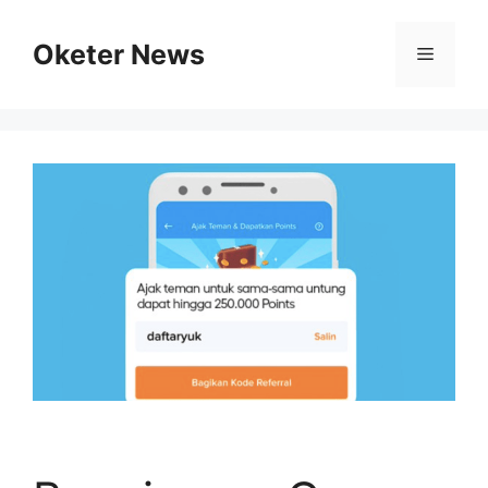
Skip
to
Oketer News
Menu
content