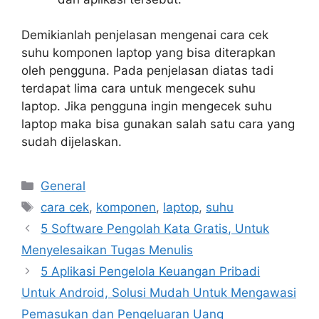
Demikianlah penjelasan mengenai cara cek
suhu komponen laptop yang bisa diterapkan
oleh pengguna. Pada penjelasan diatas tadi
terdapat lima cara untuk mengecek suhu
laptop. Jika pengguna ingin mengecek suhu
laptop maka bisa gunakan salah satu cara yang
sudah dijelaskan.
Categories
General
Tags
cara cek
,
komponen
,
laptop
,
suhu
5 Software Pengolah Kata Gratis, Untuk
Menyelesaikan Tugas Menulis
5 Aplikasi Pengelola Keuangan Pribadi
Untuk Android, Solusi Mudah Untuk Mengawasi
Pemasukan dan Pengeluaran Uang