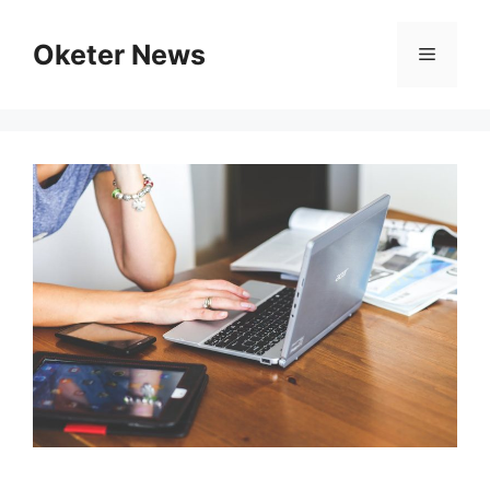
Skip
to
Oketer News
Menu
content