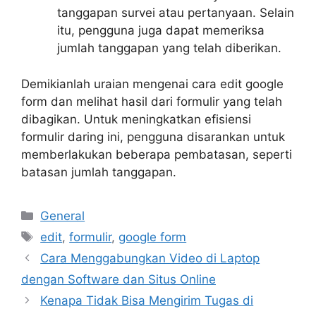
tanggapan survei atau pertanyaan. Selain
itu, pengguna juga dapat memeriksa
jumlah tanggapan yang telah diberikan.
Demikianlah uraian mengenai cara edit google
form dan melihat hasil dari formulir yang telah
dibagikan. Untuk meningkatkan efisiensi
formulir daring ini, pengguna disarankan untuk
memberlakukan beberapa pembatasan, seperti
batasan jumlah tanggapan.
Categories
General
Tags
edit
,
formulir
,
google form
Cara Menggabungkan Video di Laptop
dengan Software dan Situs Online
Kenapa Tidak Bisa Mengirim Tugas di