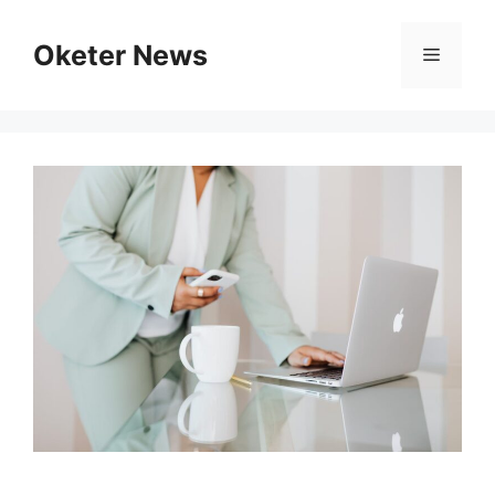
Skip
to
Oketer News
Menu
content