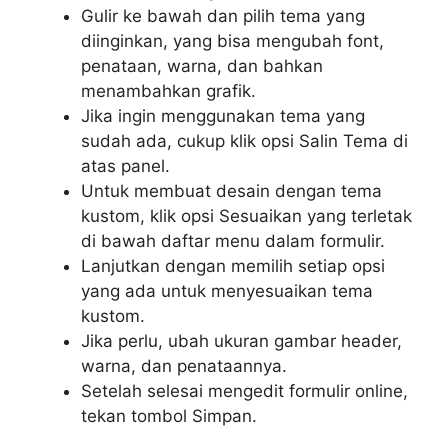
Gulir ke bawah dan pilih tema yang
diinginkan, yang bisa mengubah font,
penataan, warna, dan bahkan
menambahkan grafik.
Jika ingin menggunakan tema yang
sudah ada, cukup klik opsi Salin Tema di
atas panel.
Untuk membuat desain dengan tema
kustom, klik opsi Sesuaikan yang terletak
di bawah daftar menu dalam formulir.
Lanjutkan dengan memilih setiap opsi
yang ada untuk menyesuaikan tema
kustom.
Jika perlu, ubah ukuran gambar header,
warna, dan penataannya.
Setelah selesai mengedit formulir online,
tekan tombol Simpan.