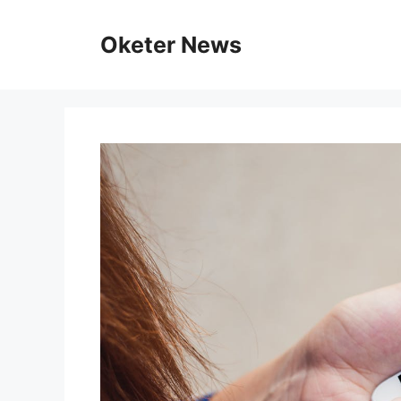
Skip
to
Oketer News
content