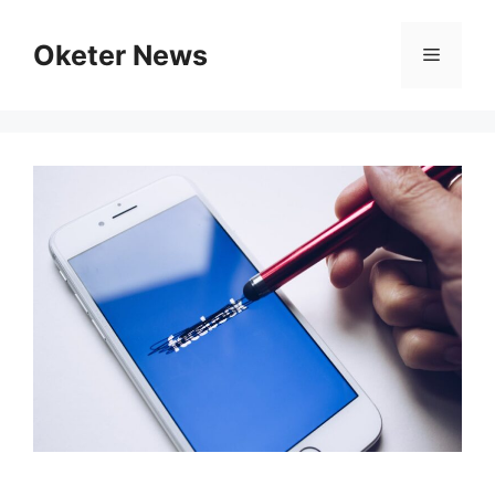
Skip
to
Oketer News
Menu
content