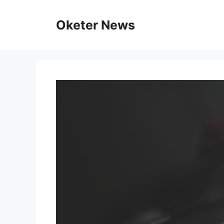
Skip
to
Oketer News
content