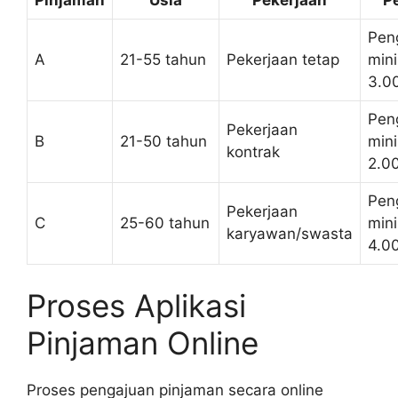
Pen
A
21-55 tahun
Pekerjaan tetap
min
3.0
Pen
Pekerjaan
B
21-50 tahun
min
kontrak
2.0
Pen
Pekerjaan
C
25-60 tahun
min
karyawan/swasta
4.0
Proses Aplikasi
Pinjaman Online
Proses pengajuan pinjaman secara online