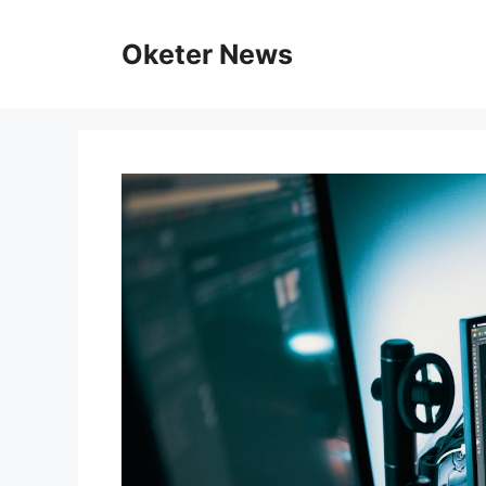
Skip
to
Oketer News
content