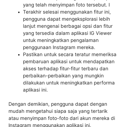
yang telah menyimpan foto tersebut. I
Terakhir selesai menggunakan fitur ini,
pengguna dapat mengeksplorasi lebih
lanjut mengenai berbagai opsi dan fitur
yang tersedia dalam aplikasi IG Viewer
untuk meningkatkan pengalaman
penggunaan Instagram mereka.
Pastikan untuk secara teratur memeriksa
pembaruan aplikasi untuk mendapatkan
akses terhadap fitur-fitur terbaru dan
perbaikan-perbaikan yang mungkin
dilakukan untuk meningkatkan performa
aplikasi ini.
Dengan demikian, pengguna dapat dengan
mudah mengetahui siapa saja yang tertarik
atau menyimpan foto-foto dari akun mereka di
Instagram menggunakan aplikasi ini.