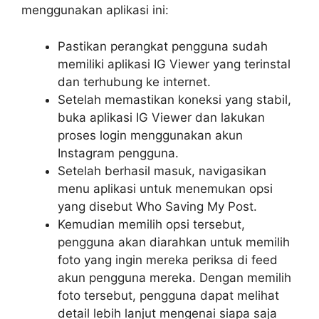
menggunakan aplikasi ini:
Pastikan perangkat pengguna sudah
memiliki aplikasi IG Viewer yang terinstal
dan terhubung ke internet.
Setelah memastikan koneksi yang stabil,
buka aplikasi IG Viewer dan lakukan
proses login menggunakan akun
Instagram pengguna.
Setelah berhasil masuk, navigasikan
menu aplikasi untuk menemukan opsi
yang disebut Who Saving My Post.
Kemudian memilih opsi tersebut,
pengguna akan diarahkan untuk memilih
foto yang ingin mereka periksa di feed
akun pengguna mereka. Dengan memilih
foto tersebut, pengguna dapat melihat
detail lebih lanjut mengenai siapa saja