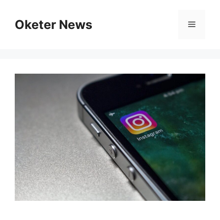
Skip
to
Oketer News
Menu
content