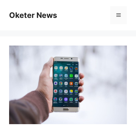
Skip
to
Oketer News
Menu
content