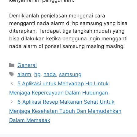
kenyamanan penggunaan.
Demikianlah penjelasan mengenai cara
mengganti nada alarm di hp samsung yang bisa
diterapkan. Terdapat tiga langkah mudah yang
bisa dilakukan ketika pengguna ingin mengganti
nada alarm di ponsel samsung masing masing.
Categories
General
Tags
alarm
,
hp
,
nada
,
samsung
5 Aplikasi untuk Menyadap Hp Untuk
Menjaga Kepercayaan Dalam Hubungan
6 Aplikasi Resep Makanan Sehat Untuk
Menjaga Kesehatan Tubuh Dan Memudahkan
Dalam Memasak