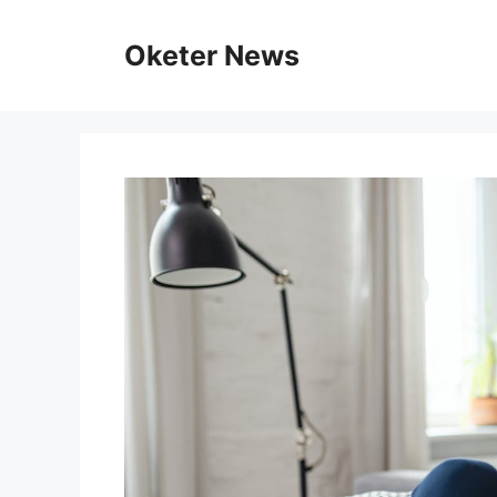
Skip
to
Oketer News
content