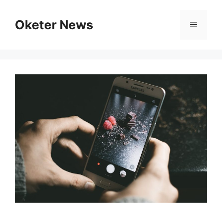
Skip
to
Oketer News
Menu
content