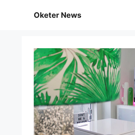
Skip
to
Oketer News
content