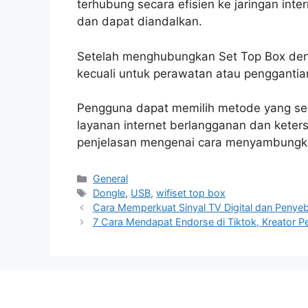
terhubung secara efisien ke jaringan int
dan dapat diandalkan.
Setelah menghubungkan Set Top Box den
kecuali untuk perawatan atau penggantia
Pengguna dapat memilih metode yang sesu
layanan internet berlangganan dan keter
penjelasan mengenai cara menyambungkan
Categories
General
Tags
Dongle
,
USB
,
wifiset top box
Cara Memperkuat Sinyal TV Digital dan Penye
7 Cara Mendapat Endorse di Tiktok, Kreator P