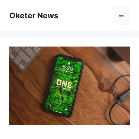
Skip
to
Oketer News
Menu
content