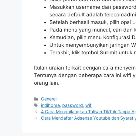
Masukkan username dan password y
secara default adalah telecomadm
Setelah berhasil masuk, pilih opsi L
Pada menu yang muncul, cari dan k
Kemudian, pilih menu Konfigurasi 
Untuk menyembunyikan jaringan WiF
Terakhir, klik tombol Submit untu
Itulah uraian terkait dengan cara menyem
Tentunya dengan beberapa cara ini wifi y
orang lain.
Categories
General
Tags
indihome
,
password
,
wifi
4 Cara Menghilangkan Tulisan TikTok Tanpa Ap
Cara Mendaftar Adsense Youtube dan Syarat 