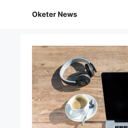
Skip
to
Oketer News
content