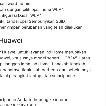
password admin.
jutkan dengan pilih opsi menu WLAN.
nfigurasi Dasar WLAN.
Fi, tandai opsi Sembunyikan SSID.
k menyimpan perubahan yang telah dilakukan.
 Huawei
er Huawei untuk layanan IndiHome merupakan
Huawei, khususnya model seperti HG8245H atau
pelanggan lama IndiHome. Langkah-langkah
sebenarnya tidak jauh berbeda dari sebelumnya.
alui perangkat laptop atau smartphone.
artphone Anda terhubung ke internet.
t IP 192.168.100.1.