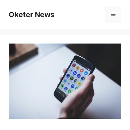
Skip
to
Oketer News
Menu
content