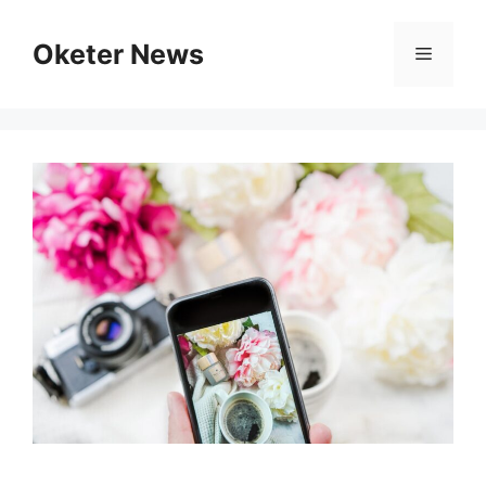
Skip
to
Oketer News
Menu
content