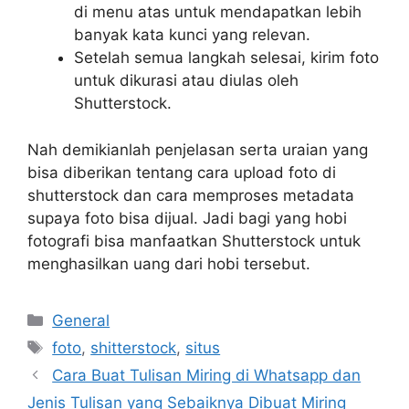
di menu atas untuk mendapatkan lebih
banyak kata kunci yang relevan.
Setelah semua langkah selesai, kirim foto
untuk dikurasi atau diulas oleh
Shutterstock.
Nah demikianlah penjelasan serta uraian yang
bisa diberikan tentang cara upload foto di
shutterstock dan cara memproses metadata
supaya foto bisa dijual. Jadi bagi yang hobi
fotografi bisa manfaatkan Shutterstock untuk
menghasilkan uang dari hobi tersebut.
Categories
General
Tags
foto
,
shitterstock
,
situs
Cara Buat Tulisan Miring di Whatsapp dan
Jenis Tulisan yang Sebaiknya Dibuat Miring