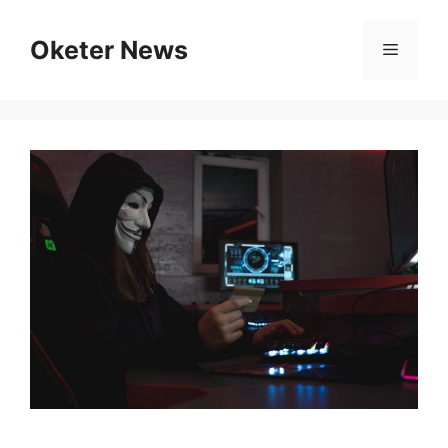
Skip
to
Oketer News
Menu
content