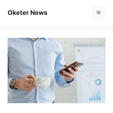
Skip
to
Oketer News
Menu
content