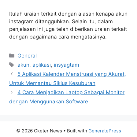
Itulah uraian terkait dengan alasan kenapa akun
instagram ditangguhkan. Selain itu, dalam
penjelasan ini juga telah diberikan uraian terkait
dengan bagaimana cara mengatasinya.
Categories
General
Tags
akun
,
aplikasi
,
insyagtam
5 Aplikasi Kalender Menstruasi yang Akurat,
Untuk Memantau Siklus Kesuburan
4 Cara Menjadikan Laptop Sebagai Monitor
dengan Menggunakan Software
© 2026 Oketer News
• Built with
GeneratePress