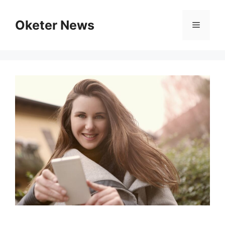
Skip
to
Oketer News
Menu
content