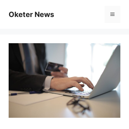
Skip
to
Oketer News
Menu
content