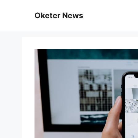
Skip
to
Oketer News
content