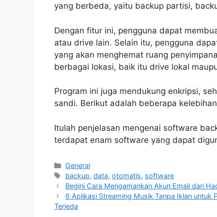
yang berbeda, yaitu backup partisi, backu
Dengan fitur ini, pengguna dapat membuat 
atau drive lain. Selain itu, pengguna da
yang akan menghemat ruang penyimpanan.
berbagai lokasi, baik itu drive lokal maup
Program ini juga mendukung enkripsi, se
sandi. Berikut adalah beberapa kelebiha
Itulah penjelasan mengenai software back
terdapat enam software yang dapat digu
Categories
General
Tags
backup
,
data
,
otomatis
,
software
Begini Cara Mengamankan Akun Email dari Hac
6 Aplikasi Streaming Musik Tanpa Iklan untu
Terjeda