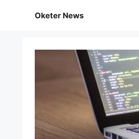
Skip
to
Oketer News
content