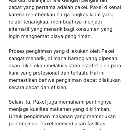
Aplikasi belanja online dengan pengiriman
cepat yang pertama adalah paxel. Paxel dikenal
karena memberikan harga ongkos kirim yang
relatif terjangkau, membuatnya menjadi
alternatif yang menarik bagi konsumen yang
ingin menghemat biaya pengiriman.
Proses pengiriman yang dilakukan oleh Paxel
sangat menarik, di mana barang yang dipesan
akan dikirimkan melalui sistem estafet oleh para
kurir yang profesional dan terlatih. Hal ini
memastikan bahwa pengiriman dapat dilakukan
secara cepat dan efisien.
Selain itu, Paxel juga memahami pentingnya
menjaga kualitas makanan yang dikirimkan.
Untuk pengiriman makanan yang memerlukan
pendinginan, Paxel menyediakan fasilitas