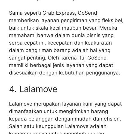
Sama seperti Grab Express, GoSend
memberikan layanan pengiriman yang fleksibel,
baik untuk skala kecil maupun besar. Mereka
memahami bahwa dalam dunia bisnis yang
serba cepat ini, kecepatan dan keakuratan
dalam pengiriman barang adalah hal yang
sangat penting. Oleh karena itu, GoSend
memiliki berbagai jenis layanan yang dapat
disesuaikan dengan kebutuhan penggunanya.
4. Lalamove
Lalamove merupakan layanan kurir yang dapat
dimanfaatkan untuk mengirimkan barang
kepada pelanggan dengan mudah dan efisien.
Salah satu keunggulan Lalamove adalah
kemampuannya untuk menghubungkan