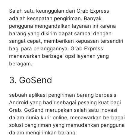
Salah satu keunggulan dari Grab Express
adalah kecepatan pengiriman. Banyak
pengguna mengandalkan layanan ini karena
barang yang dikirim dapat sampai dengan
sangat cepat, memberikan kepuasan tersendiri
bagi para pelanggannya. Grab Express
menawarkan berbagai opsi layanan yang
beragam.
3. GoSend
sebuah aplikasi pengiriman barang berbasis
Android yang hadir sebagai pesaing kuat bagi
Grab. GoSend merupakan salah satu inovasi
dalam dunia kurir online, menawarkan berbagai
solusi pengiriman yang memudahkan pengguna
dalam mengirimkan barang.