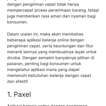
dengan pengiriman cepat tidak hanya
mempercepat proses penerimaan barang, tetapi
juga memberikan rasa aman dan nyaman bagi
konsumen.
Dalam uraian ini, maka akan membahas
beberapa aplikasi belanja online dengan
pengiriman cepat. serta keuntungan dan fitur
menarik lainnya yang membuatnya layak untuk
dicoba. Dengan semakin banyaknya pilihan di
pasaran, penting bagi konsumen untuk
mengetahui aplikasi mana yang dapat
memenuhi kebutuhan belanja dengan cepat
dan efektif.
1. Paxel