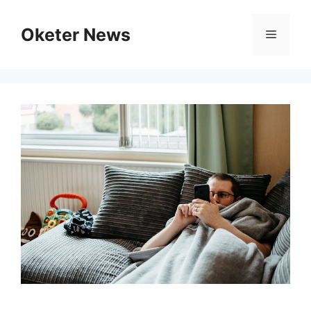
Skip
to
Oketer News
Menu
content