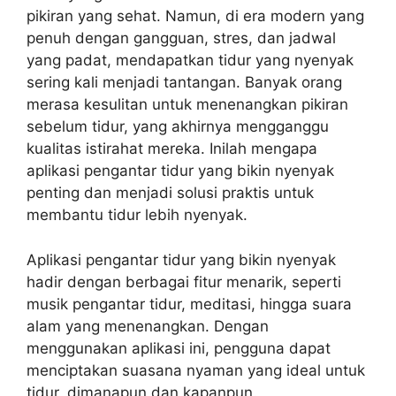
pikiran yang sehat. Namun, di era modern yang
penuh dengan gangguan, stres, dan jadwal
yang padat, mendapatkan tidur yang nyenyak
sering kali menjadi tantangan. Banyak orang
merasa kesulitan untuk menenangkan pikiran
sebelum tidur, yang akhirnya mengganggu
kualitas istirahat mereka. Inilah mengapa
aplikasi pengantar tidur yang bikin nyenyak
penting dan menjadi solusi praktis untuk
membantu tidur lebih nyenyak.
Aplikasi pengantar tidur yang bikin nyenyak
hadir dengan berbagai fitur menarik, seperti
musik pengantar tidur, meditasi, hingga suara
alam yang menenangkan. Dengan
menggunakan aplikasi ini, pengguna dapat
menciptakan suasana nyaman yang ideal untuk
tidur, dimanapun dan kapanpun.