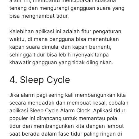
alami ini, membantu menciptakan suasana
tenang dan mengurangi gangguan suara yang
bisa menghambat tidur.
Kelebihan aplikasi ini adalah fitur pengaturan
waktu, di mana pengguna bisa menentukan
kapan suara dimulai dan kapan berhenti,
sehingga tidur bisa lebih nyenyak tanpa
khawatir gangguan yang tidak diinginkan.
4. Sleep Cycle
Jika alarm pagi sering kali membangunkan kita
secara mendadak dan membuat kesal, cobalah
aplikasi Sleep Cycle Alarm Clock. Aplikasi tidur
populer ini dirancang untuk memantau pola
tidur dan membangunkan kita dengan lembut
saat berada dalam fase tidur paling ringan di