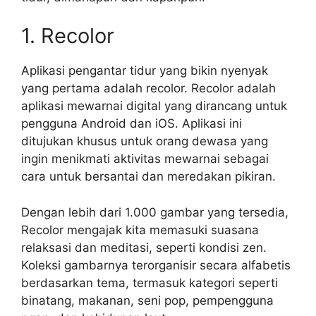
1. Recolor
Aplikasi pengantar tidur yang bikin nyenyak
yang pertama adalah recolor. Recolor adalah
aplikasi mewarnai digital yang dirancang untuk
pengguna Android dan iOS. Aplikasi ini
ditujukan khusus untuk orang dewasa yang
ingin menikmati aktivitas mewarnai sebagai
cara untuk bersantai dan meredakan pikiran.
Dengan lebih dari 1.000 gambar yang tersedia,
Recolor mengajak kita memasuki suasana
relaksasi dan meditasi, seperti kondisi zen.
Koleksi gambarnya terorganisir secara alfabetis
berdasarkan tema, termasuk kategori seperti
binatang, makanan, seni pop, pempengguna