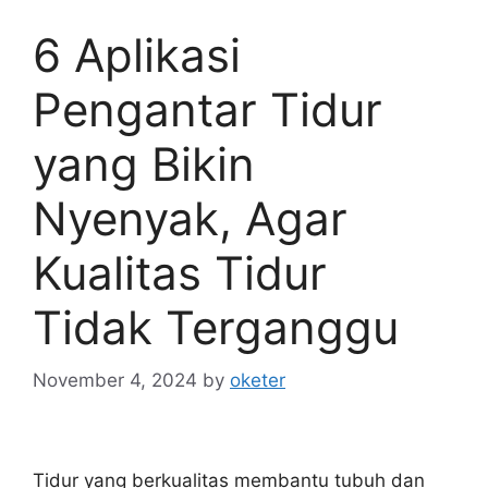
6 Aplikasi
Pengantar Tidur
yang Bikin
Nyenyak, Agar
Kualitas Tidur
Tidak Terganggu
November 4, 2024
by
oketer
Tidur yang berkualitas membantu tubuh dan