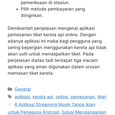
pemeriksaan di stasiun.
Pilih metode pembayaran yang
diinginkan.
Demikianlah penjelasan mengenai aplikasi
pemesanan tiket kereta api online. Dengan
adanya aplikasi ini maka bagi pengguna yang
sering bepergian menggunakan kereta api tidak
akan sulit untuk mendapatkan tiket. Pada
penjelasan diatas tadi terdapat tiga macam
aplikasi yang aman digunakan dalam urusan
memesan tiket kereta.
Categories
General
Tags
aplikasi
,
kereta api
,
online
,
pemesanan
,
tiket
6 Aplikasi Streaming Musik Tanpa Iklan
untuk Pengguna Android, Solusi Mendengarkan