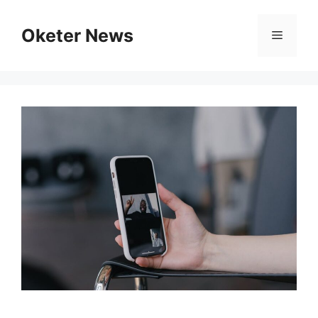
Skip
to
Oketer News
Menu
content