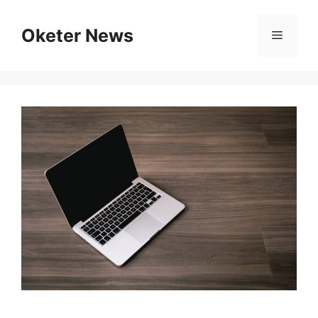
Skip
to
Oketer News
Menu
content