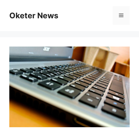
Skip
to
Oketer News
Menu
content