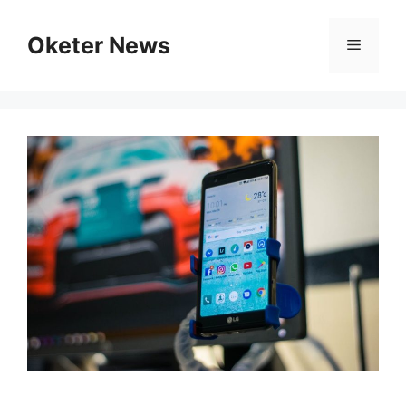
Skip
to
Oketer News
Menu
content