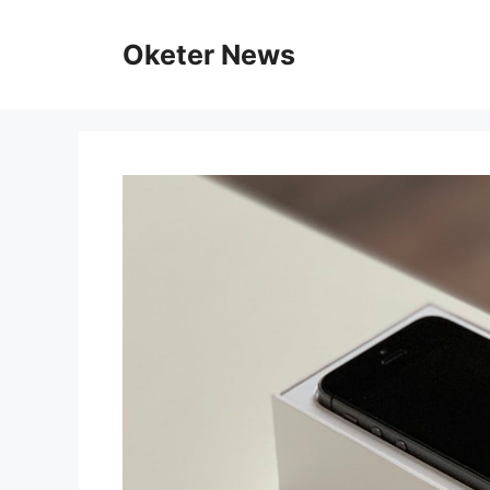
Skip
to
Oketer News
content