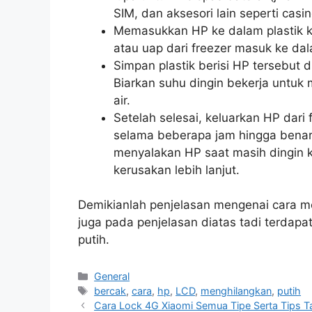
SIM, dan aksesori lain seperti casin
Memasukkan HP ke dalam plastik ke
atau uap dari freezer masuk ke da
Simpan plastik berisi HP tersebut d
Biarkan suhu dingin bekerja untuk
air.
Setelah selesai, keluarkan HP dari
selama beberapa jam hingga benar
menyalakan HP saat masih dingin
kerusakan lebih lanjut.
Demikianlah penjelasan mengenai cara me
juga pada penjelasan diatas tadi terda
putih.
Categories
General
Tags
bercak
,
cara
,
hp
,
LCD
,
menghilangkan
,
putih
Cara Lock 4G Xiaomi Semua Tipe Serta Tips 